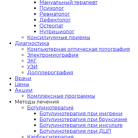
Мануальный терапевт
Психолог
Ревматолог
Дефектолог
Остеопат
Нутрициолог
Консилиумные приемы
Диагностика
Компьютерная оптическая топография
Электромиография
ЭКГ
УЗИ
Допплерография
Врачи
Цены
Акции
Комплексные программы
Методы лечения
Ботулинотерапия
Ботулинотерапия при мигрени
Ботулинотерапия при бруксизме
Ботулинотерапия при инсульте
Ботулинотерапия при ДЦП
Карбокситерапия