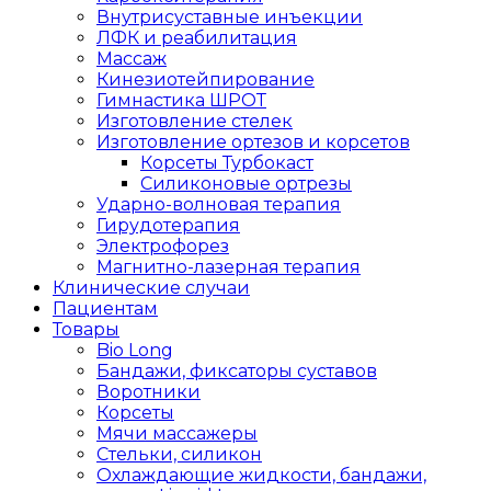
Внутрисуставные инъекции
ЛФК и реабилитация
Массаж
Кинезиотейпирование
Гимнастика ШРОТ
Изготовление стелек
Изготовление ортезов и корсетов
Корсеты Турбокаст
Силиконовые ортрезы
Ударно-волновая терапия
Гирудотерапия
Электрофорез
Магнитно-лазерная терапия
Клинические случаи
Пациентам
Товары
Bio Long
Бандажи, фиксаторы суставов
Воротники
Корсеты
Мячи массажеры
Стельки, силикон
Охлаждающие жидкости, бандажи,