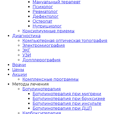
Мануальный терапевт
Психолог
Ревматолог
Дефектолог
Остеопат
Нутрициолог
Консилиумные приемы
Диагностика
Компьютерная оптическая топография
Электромиография
ЭКГ
УЗИ
Допплерография
Врачи
Цены
Акции
Комплексные программы
Методы лечения
Ботулинотерапия
Ботулинотерапия при мигрени
Ботулинотерапия при бруксизме
Ботулинотерапия при инсульте
Ботулинотерапия при ДЦП
Карбокситерапия