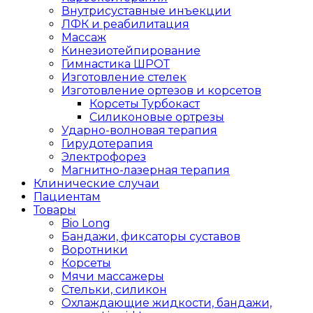
Внутрисуставные инъекции
ЛФК и реабилитация
Массаж
Кинезиотейпирование
Гимнастика ШРОТ
Изготовление стелек
Изготовление ортезов и корсетов
Корсеты Турбокаст
Силиконовые ортрезы
Ударно-волновая терапия
Гирудотерапия
Электрофорез
Магнитно-лазерная терапия
Клинические случаи
Пациентам
Товары
Bio Long
Бандажи, фиксаторы суставов
Воротники
Корсеты
Мячи массажеры
Стельки, силикон
Охлаждающие жидкости, бандажи,