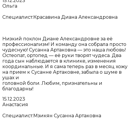
15.12.2023
Ольга
Специалист:
Красавина Диана Александровна
Низкий поклон Диане Александровне за её
профессионализм! И команду она собрала просто
чудесную! Сусанна Артаковна — это наша любовь!
Остеопат, ортопед — её руки творят чудеса. Два
года сын наблюдается в клинике, изменения
координальные. И я сама теперь раз в месяц хожу
на прием к Сусанне Артаковне, забыла о шуме в
ушах и
головной боли. Любим, признательны и
благодарны!
15.12.2023
Анастасия
Специалист:
Мзикян Сусанна Артаковна