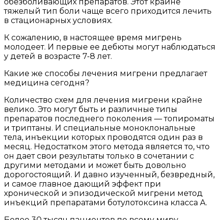
обезболивающих препаратов. Этот крайне
тяжелый тип боли чаще всего приходится лечить
в стационарных условиях.
К сожалению, в настоящее время мигрень
молодеет. И первые ее дебюты могут наблюдаться
у детей в возрасте 7-8 лет.
Какие же способы лечения мигрени предлагает
медицина сегодня?
Количество схем для лечения мигрени крайне
велико. Это могут быть и различные типы
препаратов последнего поколения — топироматы
и триптаны. И специальные моноклональные
тела, инъекции которых проводятся один раз в
месяц. Недостатком этого метода является то, что
он дает свои результаты только в сочетании с
другими методами и может быть довольно
дорогостоящий. И давно изученный, безвредный,
и самое главное дающий эффект при
хронической и эпизодической мигрени метод
инъекций препаратами ботулотоксина класса А.
Более 30 тысяч пациентов по всему миру