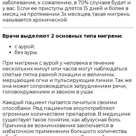
заболевание, к сожалению, в 70% случаев будет и
у вас. Если ее приступы длятся 15 дней и более в
месяц на протяжении 3х месяцев, такая мигрень
называется хронической.
Врачи выделяют 2 основных типа мигрени:
с аурой;
без ауры.
При мигрени с аурой у человека в течение
нескольких минут или часов могут наблюдаться
слепые пятна разной локации и величины,
мерцающие огни и пульсирующие линии. Так же
она может сопровождаться затруднением речи,
головокружением и звоном в ушах.
Каждый пациент пытается лечиться своими
способами. Ряд пациентов злоупотребляют
огромным количеством препаратов. В медицине
существует такое понятие, как абузусная боль.
Причина ее возникновения заключается в
избыточном применении большого количества