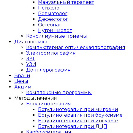
Мануальный терапевт
Психолог
Ревматолог
Дефектолог
Остеопат
Нутрициолог
Консилиумные приемы
Диагностика
Компьютерная оптическая топография
Электромиография
ЭКГ
УЗИ
Допплерография
Врачи
Цены
Акции
Комплексные программы
Методы лечения
Ботулинотерапия
Ботулинотерапия при мигрени
Ботулинотерапия при бруксизме
Ботулинотерапия при инсульте
Ботулинотерапия при ДЦП
Карбокситерапия