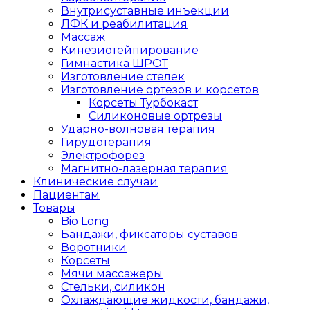
Внутрисуставные инъекции
ЛФК и реабилитация
Массаж
Кинезиотейпирование
Гимнастика ШРОТ
Изготовление стелек
Изготовление ортезов и корсетов
Корсеты Турбокаст
Силиконовые ортрезы
Ударно-волновая терапия
Гирудотерапия
Электрофорез
Магнитно-лазерная терапия
Клинические случаи
Пациентам
Товары
Bio Long
Бандажи, фиксаторы суставов
Воротники
Корсеты
Мячи массажеры
Стельки, силикон
Охлаждающие жидкости, бандажи,