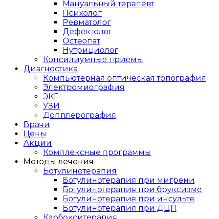
Мануальный терапевт
Психолог
Ревматолог
Дефектолог
Остеопат
Нутрициолог
Консилиумные приемы
Диагностика
Компьютерная оптическая топография
Электромиография
ЭКГ
УЗИ
Допплерография
Врачи
Цены
Акции
Комплексные программы
Методы лечения
Ботулинотерапия
Ботулинотерапия при мигрени
Ботулинотерапия при бруксизме
Ботулинотерапия при инсульте
Ботулинотерапия при ДЦП
Карбокситерапия