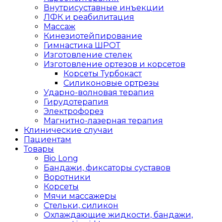
Внутрисуставные инъекции
ЛФК и реабилитация
Массаж
Кинезиотейпирование
Гимнастика ШРОТ
Изготовление стелек
Изготовление ортезов и корсетов
Корсеты Турбокаст
Силиконовые ортрезы
Ударно-волновая терапия
Гирудотерапия
Электрофорез
Магнитно-лазерная терапия
Клинические случаи
Пациентам
Товары
Bio Long
Бандажи, фиксаторы суставов
Воротники
Корсеты
Мячи массажеры
Стельки, силикон
Охлаждающие жидкости, бандажи,