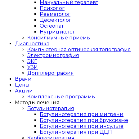
Мануальный терапевт
Психолог
Ревматолог
Дефектолог
Остеопат
Нутрициолог
Консилиумные приемы
Диагностика
Компьютерная оптическая топография
Электромиография
ЭКГ
УЗИ
Допплерография
Врачи
Цены
Акции
Комплексные программы
Методы лечения
Ботулинотерапия
Ботулинотерапия при мигрени
Ботулинотерапия при бруксизме
Ботулинотерапия при инсульте
Ботулинотерапия при ДЦП
Карбокситерапия