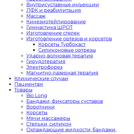
Внутрисуставные инъекции
ЛФК и реабилитация
Массаж
Кинезиотейпирование
Гимнастика ШРОТ
Изготовление стелек
Изготовление ортезов и корсетов
Корсеты Турбокаст
Силиконовые ортрезы
Ударно-волновая терапия
Гирудотерапия
Электрофорез
Магнитно-лазерная терапия
Клинические случаи
Пациентам
Товары
Bio Long
Бандажи, фиксаторы суставов
Воротники
Корсеты
Мячи массажеры
Стельки, силикон
Охлаждающие жидкости, бандажи,