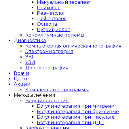
Мануальный терапевт
Психолог
Ревматолог
Дефектолог
Остеопат
Нутрициолог
Консилиумные приемы
Диагностика
Компьютерная оптическая топография
Электромиография
ЭКГ
УЗИ
Допплерография
Врачи
Цены
Акции
Комплексные программы
Методы лечения
Ботулинотерапия
Ботулинотерапия при мигрени
Ботулинотерапия при бруксизме
Ботулинотерапия при инсульте
Ботулинотерапия при ДЦП
Карбокситерапия