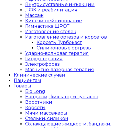
Внутрисуставные инъекции
ЛФК и реабилитация
Массаж
Кинезиотейпирование
Гимнастика ШРОТ
Изготовление стелек
Изготовление ортезов и корсетов
Корсеты Турбокаст
Силиконовые ортрезы
Ударно-волновая терапия
Гирудотерапия
Электрофорез
Магнитно-лазерная терапия
Клинические случаи
Пациентам
Товары
Bio Long
Бандажи, фиксаторы суставов
Воротники
Корсеты
Мячи массажеры
Стельки, силикон
Охлаждающие жидкости, бандажи,