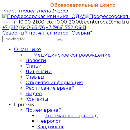
Образовательный центр
menu trigger
menu trigger
пн-пт.: 10:00-21:00; сб.: 10:00-20:00;
centeroda@mail.ru
+7 (812) 640-85-76
+7 (966) 752-06-11
Северный пр., 4к1
ст. метро "Озерки"
О клинике
Медицинское сопровождение
Новости
Статьи
Лицензии
Отзывы
Открытая информация
Расписание врачей
Видео
Контакты
Приемы
Прием врачей
Травматолог-ортопед
Невролог
Кардиолог