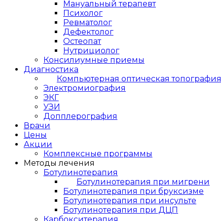
Мануальный терапевт
Психолог
Ревматолог
Дефектолог
Остеопат
Нутрициолог
Консилиумные приемы
Диагностика
Компьютерная оптическая топографи
Электромиография
ЭКГ
УЗИ
Допплерография
Врачи
Цены
Акции
Комплексные программы
Методы лечения
Ботулинотерапия
Ботулинотерапия при мигрени
Ботулинотерапия при бруксизме
Ботулинотерапия при инсульте
Ботулинотерапия при ДЦП
Карбокситерапия