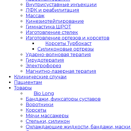
Внутрисуставные инъекции
ЛФК и реабилитация
Массаж
Кинезиотейпирование
Гимнастика ШРОТ
Изготовление стелек
Изготовление ортезов и корсетов
Корсеты Турбокаст
Силиконовые ортрезы
Ударно-волновая терапия
Гирудотерапия
Электрофорез
Магнитно-лазерная терапия
Клинические случаи
Пациентам
Товары
Bio Long
Бандажи, фиксаторы суставов
Воротники
Корсеты
Мячи массажеры
Стельки, силикон
Охлаждающие жидкости, бандажи, маски L