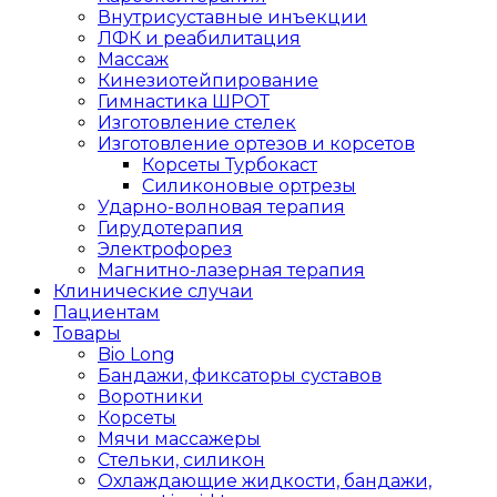
Внутрисуставные инъекции
ЛФК и реабилитация
Массаж
Кинезиотейпирование
Гимнастика ШРОТ
Изготовление стелек
Изготовление ортезов и корсетов
Корсеты Турбокаст
Силиконовые ортрезы
Ударно-волновая терапия
Гирудотерапия
Электрофорез
Магнитно-лазерная терапия
Клинические случаи
Пациентам
Товары
Bio Long
Бандажи, фиксаторы суставов
Воротники
Корсеты
Мячи массажеры
Стельки, силикон
Охлаждающие жидкости, бандажи,