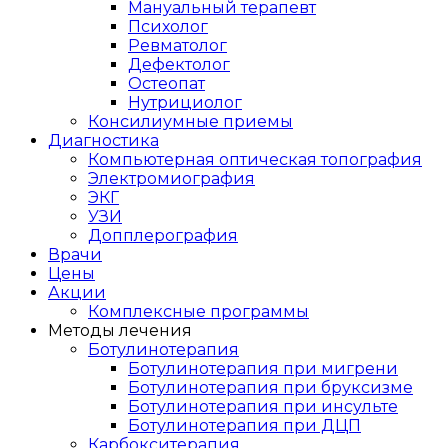
Мануальный терапевт
Психолог
Ревматолог
Дефектолог
Остеопат
Нутрициолог
Консилиумные приемы
Диагностика
Компьютерная оптическая топография
Электромиография
ЭКГ
УЗИ
Допплерография
Врачи
Цены
Акции
Комплексные программы
Методы лечения
Ботулинотерапия
Ботулинотерапия при мигрени
Ботулинотерапия при бруксизме
Ботулинотерапия при инсульте
Ботулинотерапия при ДЦП
Карбокситерапия