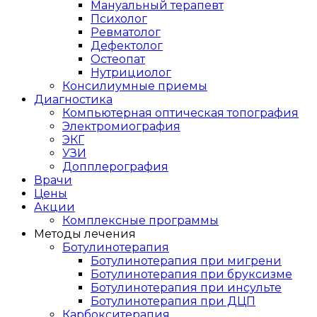
Мануальный терапевт
Психолог
Ревматолог
Дефектолог
Остеопат
Нутрициолог
Консилиумные приемы
Диагностика
Компьютерная оптическая топография
Электромиография
ЭКГ
УЗИ
Допплерография
Врачи
Цены
Акции
Комплексные программы
Методы лечения
Ботулинотерапия
Ботулинотерапия при мигрени
Ботулинотерапия при бруксизме
Ботулинотерапия при инсульте
Ботулинотерапия при ДЦП
Карбокситерапия