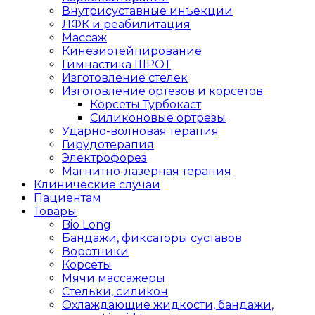
Внутрисуставные инъекции
ЛФК и реабилитация
Массаж
Кинезиотейпирование
Гимнастика ШРОТ
Изготовление стелек
Изготовление ортезов и корсетов
Корсеты Турбокаст
Силиконовые ортрезы
Ударно-волновая терапия
Гирудотерапия
Электрофорез
Магнитно-лазерная терапия
Клинические случаи
Пациентам
Товары
Bio Long
Бандажи, фиксаторы суставов
Воротники
Корсеты
Мячи массажеры
Стельки, силикон
Охлаждающие жидкости, бандажи,