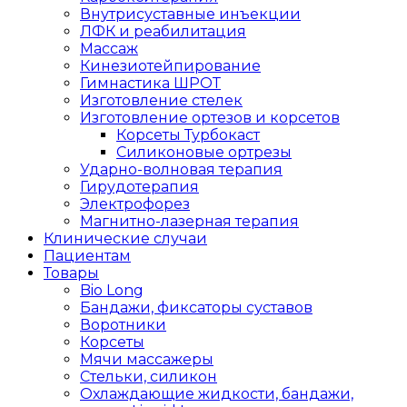
Внутрисуставные инъекции
ЛФК и реабилитация
Массаж
Кинезиотейпирование
Гимнастика ШРОТ
Изготовление стелек
Изготовление ортезов и корсетов
Корсеты Турбокаст
Силиконовые ортрезы
Ударно-волновая терапия
Гирудотерапия
Электрофорез
Магнитно-лазерная терапия
Клинические случаи
Пациентам
Товары
Bio Long
Бандажи, фиксаторы суставов
Воротники
Корсеты
Мячи массажеры
Стельки, силикон
Охлаждающие жидкости, бандажи,