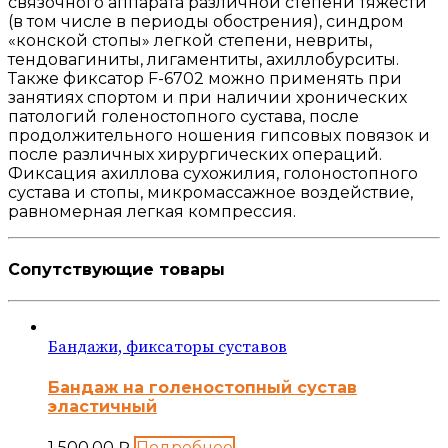
связочного аппарата различной степени тяжести
(в том числе в периоды обострения), синдром
«конской стопы» легкой степени, невриты,
тендовагиниты, лигаментиты, ахиллобурситы.
Также фиксатор F-6702 можно применять при
занятиях спортом и при наличии хронических
патологий голеностопного сустава, после
продолжительного ношения гипсовых повязок и
после различных хирургических операций.
Фиксация ахиллова сухожилия, голоностопного
сустава и стопы, микромассажное воздействие,
равномерная легкая компрессия.
Сопутствующие товары
Бандажи, фиксаторы суставов
Бандаж на голеностопный сустав
эластичный
1 500.00
₽
Подробнее