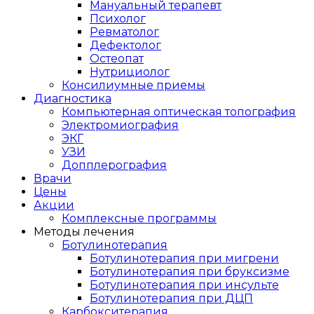
Мануальный терапевт
Психолог
Ревматолог
Дефектолог
Остеопат
Нутрициолог
Консилиумные приемы
Диагностика
Компьютерная оптическая топография
Электромиография
ЭКГ
УЗИ
Допплерография
Врачи
Цены
Акции
Комплексные программы
Методы лечения
Ботулинотерапия
Ботулинотерапия при мигрени
Ботулинотерапия при бруксизме
Ботулинотерапия при инсульте
Ботулинотерапия при ДЦП
Карбокситерапия