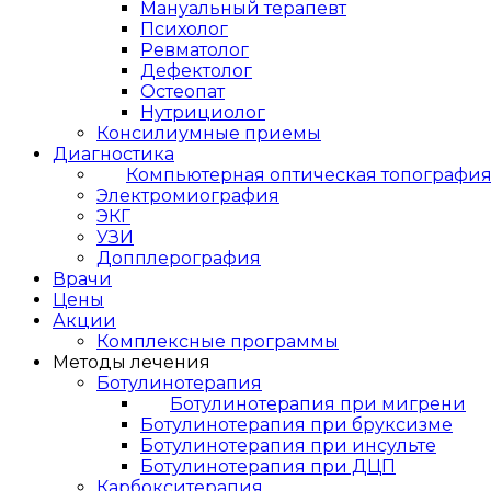
Мануальный терапевт
Психолог
Ревматолог
Дефектолог
Остеопат
Нутрициолог
Консилиумные приемы
Диагностика
Компьютерная оптическая топографи
Электромиография
ЭКГ
УЗИ
Допплерография
Врачи
Цены
Акции
Комплексные программы
Методы лечения
Ботулинотерапия
Ботулинотерапия при мигрени
Ботулинотерапия при бруксизме
Ботулинотерапия при инсульте
Ботулинотерапия при ДЦП
Карбокситерапия