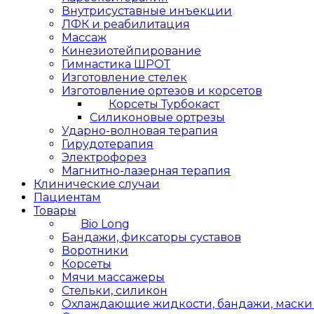
Внутрисуставные инъекции
ЛФК и реабилитация
Массаж
Кинезиотейпирование
Гимнастика ШРОТ
Изготовление стелек
Изготовление ортезов и корсетов
Корсеты Турбокаст
Силиконовые ортрезы
Ударно-волновая терапия
Гирудотерапия
Электрофорез
Магнитно-лазерная терапия
Клинические случаи
Пациентам
Товары
Bio Long
Бандажи, фиксаторы суставов
Воротники
Корсеты
Мячи массажеры
Стельки, силикон
Охлаждающие жидкости, бандажи, маски L