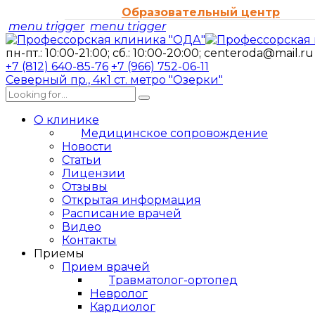
Образовательный центр
menu trigger
menu trigger
пн-пт.: 10:00-21:00; сб.: 10:00-20:00;
centeroda@mail.ru
+7 (812) 640-85-76
+7 (966) 752-06-11
Северный пр., 4к1
ст. метро "Озерки"
О клинике
Медицинское сопровождение
Новости
Статьи
Лицензии
Отзывы
Открытая информация
Расписание врачей
Видео
Контакты
Приемы
Прием врачей
Травматолог-ортопед
Невролог
Кардиолог