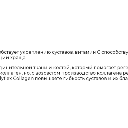
обствует укреплению суставов. витамин С способст
ции хряща.
инительной ткани и костей, который помогает реге
оллаген, но, с возрастом производство коллагена р
lex Collagen повышаете гибкость суставов и их бла