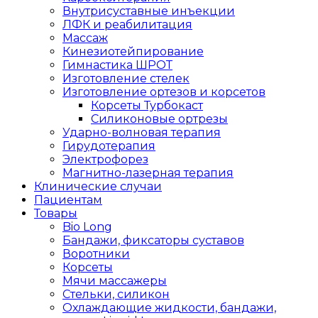
Внутрисуставные инъекции
ЛФК и реабилитация
Массаж
Кинезиотейпирование
Гимнастика ШРОТ
Изготовление стелек
Изготовление ортезов и корсетов
Корсеты Турбокаст
Силиконовые ортрезы
Ударно-волновая терапия
Гирудотерапия
Электрофорез
Магнитно-лазерная терапия
Клинические случаи
Пациентам
Товары
Bio Long
Бандажи, фиксаторы суставов
Воротники
Корсеты
Мячи массажеры
Стельки, силикон
Охлаждающие жидкости, бандажи,