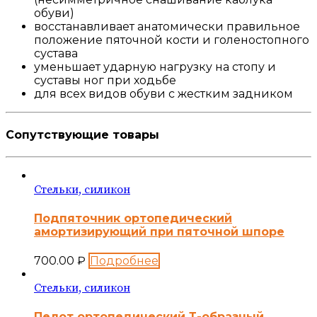
обуви)
восстанавливает анатомически правильное
положение пяточной кости и голеностопного
сустава
уменьшает ударную нагрузку на стопу и
суставы ног при ходьбе
для всех видов обуви с жестким задником
Сопутствующие товары
Стельки, силикон
Подпяточник ортопедический
амортизирующий при пяточной шпоре
700.00
₽
Подробнее
Стельки, силикон
Пелот ортопедический Т-образный