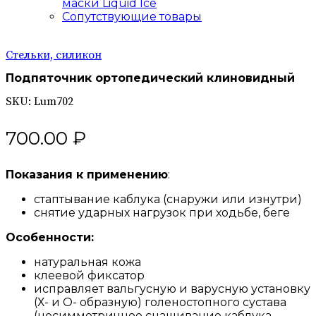
маски Liquid Ice
Сопутствующие товары
Стельки, силикон
Подпяточник ортопедический клиновидный
SKU:
Lum702
700.00
₽
Показания к применению
:
стаптывание каблука (снаружи или изнутри)
снятие ударных нагрузок при ходьбе, беге
Особенности:
натуральная кожа
клеевой фиксатор
исправляет вальгусную и варусную установку
(Х- и О- образную) голеностопного сустава
(несимметричное снашивание каблука