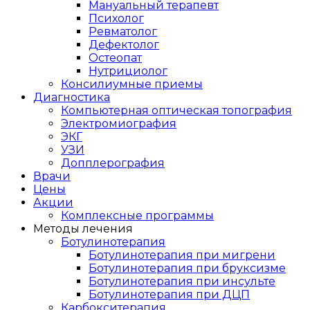
Мануальный терапевт
Психолог
Ревматолог
Дефектолог
Остеопат
Нутрициолог
Консилиумные приемы
Диагностика
Компьютерная оптическая топография
Электромиография
ЭКГ
УЗИ
Допплерография
Врачи
Цены
Акции
Комплексные программы
Методы лечения
Ботулинотерапия
Ботулинотерапия при мигрени
Ботулинотерапия при бруксизме
Ботулинотерапия при инсульте
Ботулинотерапия при ДЦП
Карбокситерапия