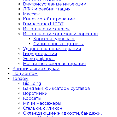
Внутрисуставные инъекции
ЛФК и реабилитация
Массаж
Кинезиотейпирование
Гимнастика ШРОТ
Изготовление стелек
Изготовление ортезов и корсетов
Корсеты Турбокаст
Силиконовые ортрезы
Ударно-волновая терапия
Гирудотерапия
Электрофорез
Магнитно-лазерная терапия
Клинические случаи
Пациентам
Товары
Bio Long
Бандажи, фиксаторы суставов
Воротники
Корсеты
Мячи массажеры
Стельки, силикон
Охлаждающие жидкости, бандажи,