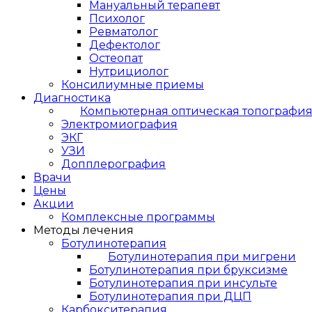
Мануальный терапевт
Психолог
Ревматолог
Дефектолог
Остеопат
Нутрициолог
Консилиумные приемы
Диагностика
Компьютерная оптическая топографи
Электромиография
ЭКГ
УЗИ
Допплерография
Врачи
Цены
Акции
Комплексные программы
Методы лечения
Ботулинотерапия
Ботулинотерапия при мигрени
Ботулинотерапия при бруксизме
Ботулинотерапия при инсульте
Ботулинотерапия при ДЦП
Карбокситерапия