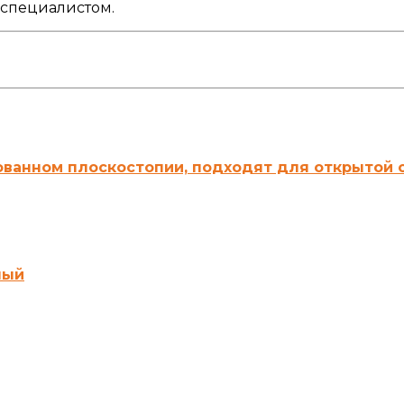
 специалистом.
ованном плоскостопии, подходят для открытой о
ный