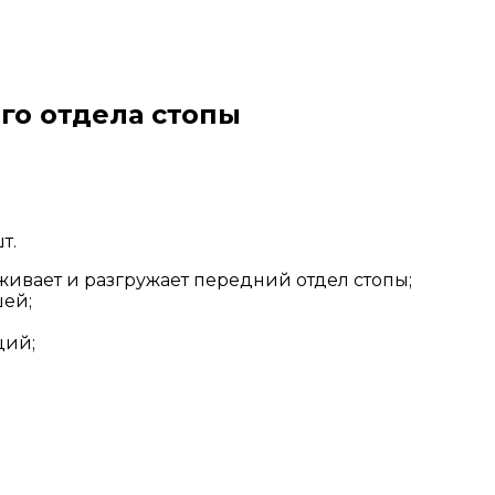
го отдела стопы
т.
живает и разгружает передний отдел стопы;
шей;
ций;