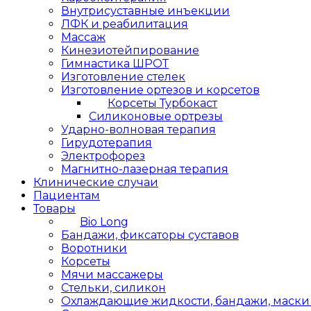
Внутрисуставные инъекции
ЛФК и реабилитация
Массаж
Кинезиотейпирование
Гимнастика ШРОТ
Изготовление стелек
Изготовление ортезов и корсетов
Корсеты Турбокаст
Силиконовые ортрезы
Ударно-волновая терапия
Гирудотерапия
Электрофорез
Магнитно-лазерная терапия
Клинические случаи
Пациентам
Товары
Bio Long
Бандажи, фиксаторы суставов
Воротники
Корсеты
Мячи массажеры
Стельки, силикон
Охлаждающие жидкости, бандажи, маски L