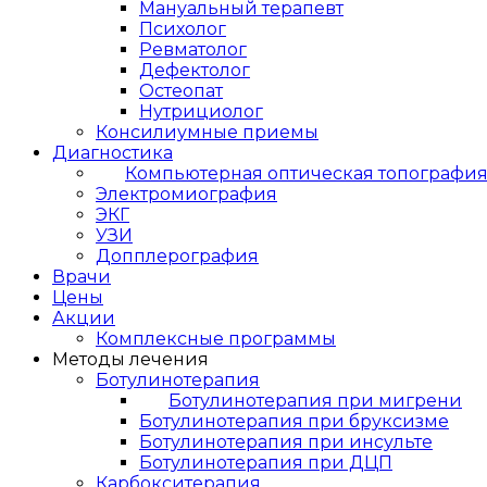
Мануальный терапевт
Психолог
Ревматолог
Дефектолог
Остеопат
Нутрициолог
Консилиумные приемы
Диагностика
Компьютерная оптическая топографи
Электромиография
ЭКГ
УЗИ
Допплерография
Врачи
Цены
Акции
Комплексные программы
Методы лечения
Ботулинотерапия
Ботулинотерапия при мигрени
Ботулинотерапия при бруксизме
Ботулинотерапия при инсульте
Ботулинотерапия при ДЦП
Карбокситерапия