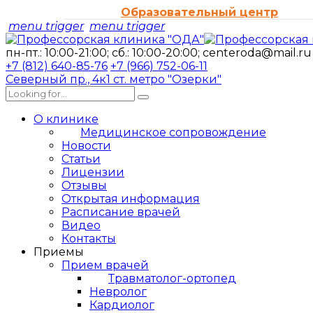
Образовательный центр
menu trigger
menu trigger
пн-пт.: 10:00-21:00; сб.: 10:00-20:00;
centeroda@mail.ru
+7 (812) 640-85-76
+7 (966) 752-06-11
Северный пр., 4к1
ст. метро "Озерки"
О клинике
Медицинское сопровождение
Новости
Статьи
Лицензии
Отзывы
Открытая информация
Расписание врачей
Видео
Контакты
Приемы
Прием врачей
Травматолог-ортопед
Невролог
Кардиолог