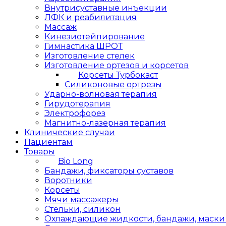
Внутрисуставные инъекции
ЛФК и реабилитация
Массаж
Кинезиотейпирование
Гимнастика ШРОТ
Изготовление стелек
Изготовление ортезов и корсетов
Корсеты Турбокаст
Силиконовые ортрезы
Ударно-волновая терапия
Гирудотерапия
Электрофорез
Магнитно-лазерная терапия
Клинические случаи
Пациентам
Товары
Bio Long
Бандажи, фиксаторы суставов
Воротники
Корсеты
Мячи массажеры
Стельки, силикон
Охлаждающие жидкости, бандажи, маски L