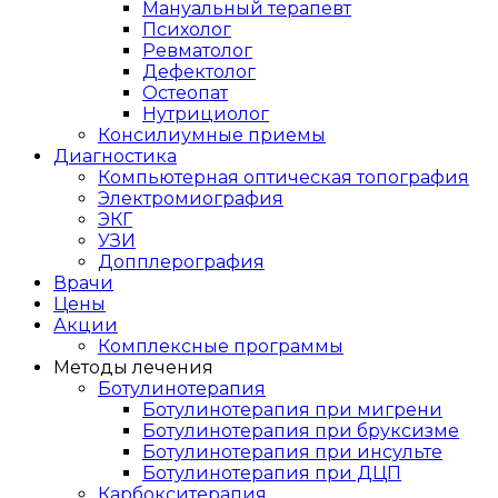
Мануальный терапевт
Психолог
Ревматолог
Дефектолог
Остеопат
Нутрициолог
Консилиумные приемы
Диагностика
Компьютерная оптическая топография
Электромиография
ЭКГ
УЗИ
Допплерография
Врачи
Цены
Акции
Комплексные программы
Методы лечения
Ботулинотерапия
Ботулинотерапия при мигрени
Ботулинотерапия при бруксизме
Ботулинотерапия при инсульте
Ботулинотерапия при ДЦП
Карбокситерапия