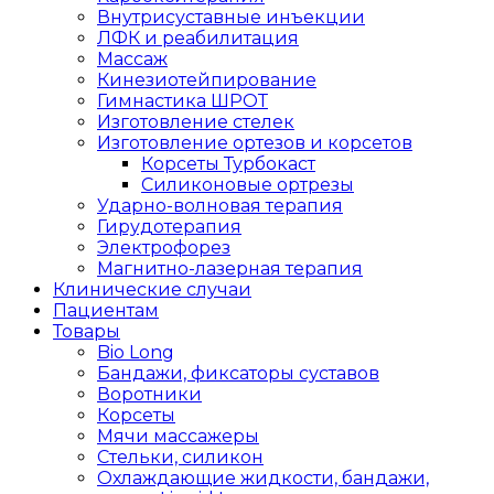
Внутрисуставные инъекции
ЛФК и реабилитация
Массаж
Кинезиотейпирование
Гимнастика ШРОТ
Изготовление стелек
Изготовление ортезов и корсетов
Корсеты Турбокаст
Силиконовые ортрезы
Ударно-волновая терапия
Гирудотерапия
Электрофорез
Магнитно-лазерная терапия
Клинические случаи
Пациентам
Товары
Bio Long
Бандажи, фиксаторы суставов
Воротники
Корсеты
Мячи массажеры
Стельки, силикон
Охлаждающие жидкости, бандажи,