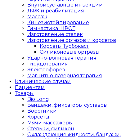
Внутрисуставные инъекции
ЛФК и реабилитация
Массаж
Кинезиотейпирование
Гимнастика ШРОТ
Изготовление стелек
Изготовление ортезов и корсетов
Корсеты Турбокаст
Силиконовые ортрезы
Ударно-волновая терапия
Гирудотерапия
Электрофорез
Магнитно-лазерная терапия
Клинические случаи
Пациентам
Товары
Bio Long
Бандажи, фиксаторы суставов
Воротники
Корсеты
Мячи массажеры
Стельки, силикон
Охлаждающие жидкости, бандажи,