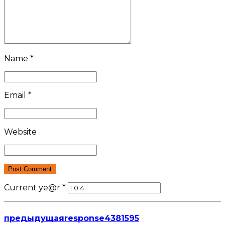
Name *
Email *
Website
Post Comment
Current ye@r
*
предыдущая
response4381595