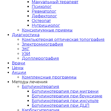
Мануальный терапевт
Психолог
Ревматолог
Дефектолог
Остеопат
Нутрициолог
Консилиумные приемы
Диагностика
Компьютерная оптическая топография
Электромиография
ЭКГ
УЗИ
Допплерография
Врачи
Цены
Акции
Комплексные программы
Методы лечения
Ботулинотерапия
Ботулинотерапия при мигрени
Ботулинотерапия при бруксизме
Ботулинотерапия при инсульте
Ботулинотерапия при ДЦП
Карбокситерапия