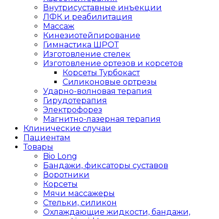
Внутрисуставные инъекции
ЛФК и реабилитация
Массаж
Кинезиотейпирование
Гимнастика ШРОТ
Изготовление стелек
Изготовление ортезов и корсетов
Корсеты Турбокаст
Силиконовые ортрезы
Ударно-волновая терапия
Гирудотерапия
Электрофорез
Магнитно-лазерная терапия
Клинические случаи
Пациентам
Товары
Bio Long
Бандажи, фиксаторы суставов
Воротники
Корсеты
Мячи массажеры
Стельки, силикон
Охлаждающие жидкости, бандажи,