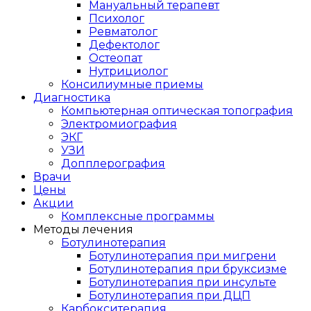
Мануальный терапевт
Психолог
Ревматолог
Дефектолог
Остеопат
Нутрициолог
Консилиумные приемы
Диагностика
Компьютерная оптическая топография
Электромиография
ЭКГ
УЗИ
Допплерография
Врачи
Цены
Акции
Комплексные программы
Методы лечения
Ботулинотерапия
Ботулинотерапия при мигрени
Ботулинотерапия при бруксизме
Ботулинотерапия при инсульте
Ботулинотерапия при ДЦП
Карбокситерапия